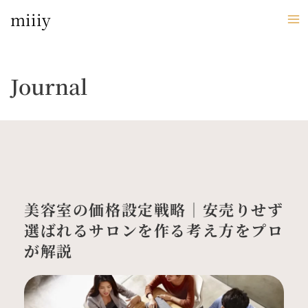
内
miiiy
容
を
ス
キ
Journal
ッ
プ
美容室の価格設定戦略｜安売りせず
選ばれるサロンを作る考え方をプロ
が解説