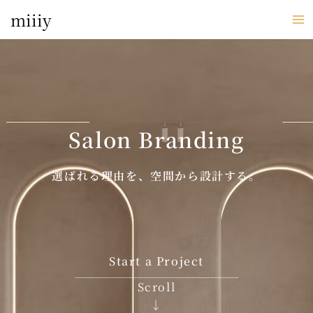
内
miiiy
容
を
ス
キ
ッ
プ
Salon Branding
選ばれる理由を、空間から設計する。
Start a Project
Scroll
↓