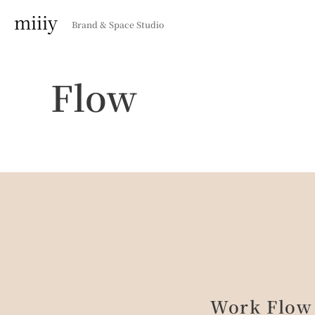
内
miiiy
Brand & Space Studio
容
を
ス
Flow
キ
ッ
プ
Work Flow