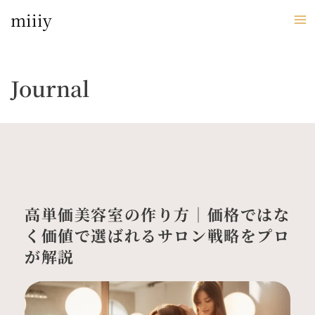
内
miiiy
容
を
ス
キ
Journal
ッ
プ
高単価美容室の作り方｜価格ではな
く価値で選ばれるサロン戦略をプロ
が解説