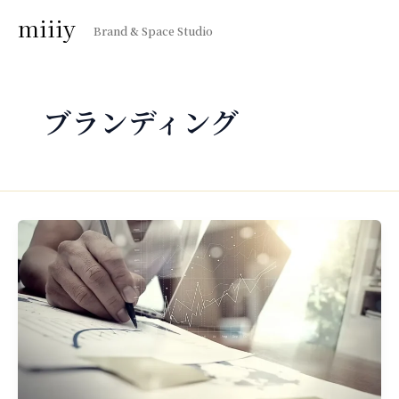
内
miiiy
Brand & Space Studio
容
を
ス
キ
ブランディング
ッ
プ