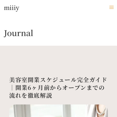
内
miiiy
容
を
ス
キ
Journal
ッ
プ
美容室開業スケジュール完全ガイド
｜開業6ヶ月前からオープンまでの
流れを徹底解説